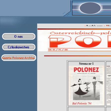
•
Archiwum
•
P
i
Strona nr 1