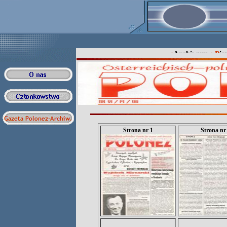
•
Archiwum
•
P
i
Strona nr 1
Strona nr