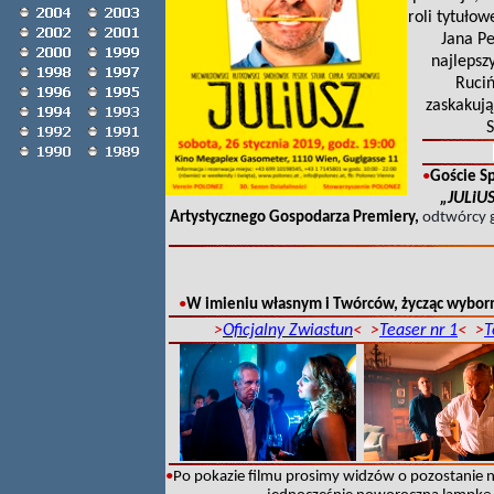
roli tytuło
Jana Pe
najlepsz
Ruciń
zaskakują
S
•
Goście Sp
„JULiU
Artystycznego Gospodarza Premiery,
odtwórcy 
•
W imieniu wła
snym i Twórców, życząc wyborn
>
Oficjalny Zwiastun
< >
Teaser nr 1
<
>
T
•
Po pokazie filmu prosimy widzów o pozostanie 