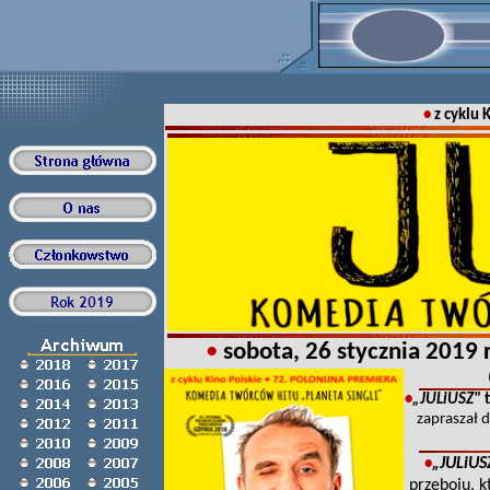
•
z cyklu 
•
sobota
, 26 stycznia 2019 
•
„JULiUSZ"
t
zapraszał d
„JULiUS
•
przeboju, k