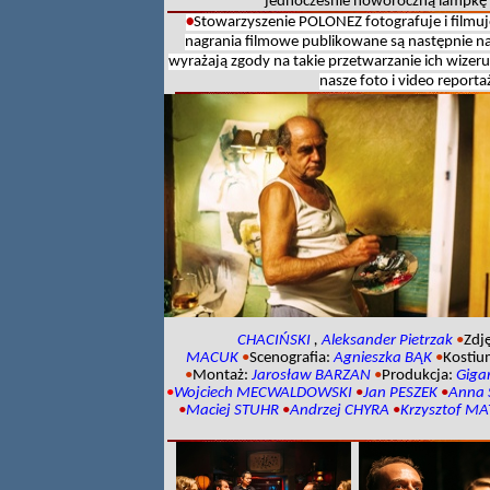
jednocześnie noworoczną lampkę w
•
Stowarzyszenie POLONEZ fotografuje i filmuj
nagrania filmowe publikowane
są następnie na
wyrażają zgody na takie przetwarzanie ich wizer
nasze foto i video report
CHACIŃSKI
,
Aleksander Pietrzak
•
Zdję
MACUK
•
Scenografia:
Agnieszka BĄK
•
Kostiu
•
Montaż:
Jarosław BARZAN
•
Produkcja:
Gigan
•
Wojciech MECWALDOWSKI
•
Jan PESZEK
•
Anna
•
Maciej STUHR
•
Andrzej CHYRA
•
Krzysztof M