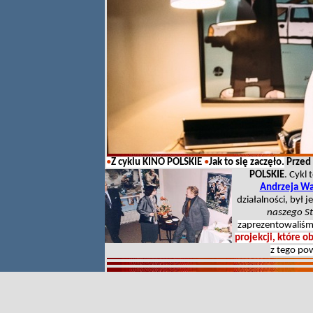
•
Z cyklu KINO POLSKIE
•
Jak to się zaczęło.
Przed
POLSKIE
. Cykl
Andrzeja Wa
działalności, był 
naszego St
zaprezentowaliś
m
projekcji, które o
z tego po