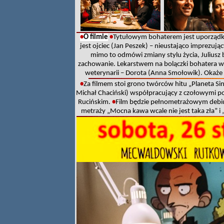
•
O filmie
•
Tytułowym bohaterem jest uporządk
jest ojciec (Jan Peszek) – nieustająco imprezując
mimo to odmówi zmiany stylu życia, Juliusz 
zachowanie. Lekarstwem na bolączki bohatera w
weterynarii – Dorota (Anna Smołowik). Okaże
•
Za filmem stoi grono twórców hitu „Planeta Sing
Michał Chaciński) współpracujący z czołowymi p
Rucińskim.
•
Film będzie pełnometrażowym debiu
metraży „Mocna kawa wcale nie jest taka zła” i 